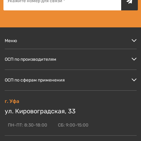
Меню
Цены
ОСП по производителям
Кто мы?
Скидки и акции
ОСП Кроношпан
ОСП по сферам применения
Доставка и оплата
ОСП Ультралам
Блог по OSB
ОСП НЛК
ОСП для пола
г. Уфа
ОСБ оптом
ОСП Калевала
ОСП для стен
ул. Кировоградская, 33
Контакты
Смотреть ещё
ОСП для кровли
ОСП для СИП панелей
ПН-ПТ: 8:30-18:00
СБ: 9:00-15:00
Смотреть ещё